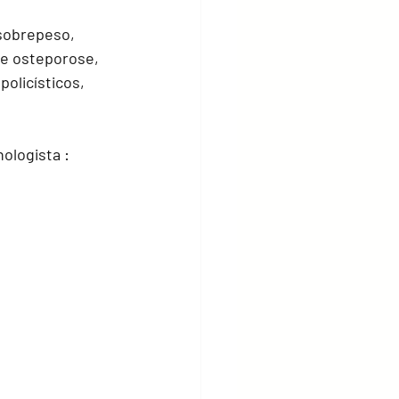
sobrepeso, 
 e osteporose,  
olicísticos, 
 
ologista : 