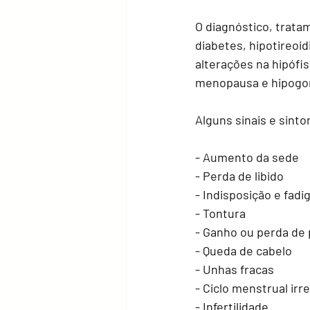
O diagnóstico, trat
diabetes, hipotireoid
alterações na hipófi
menopausa e hipogon
Alguns sinais e sint
- Aumento da sede
- Perda de libido
- Indisposição e fadi
- Tontura
- Ganho ou perda de 
- Queda de cabelo 
- Unhas fracas
- Ciclo menstrual ir
- Infertilidade 