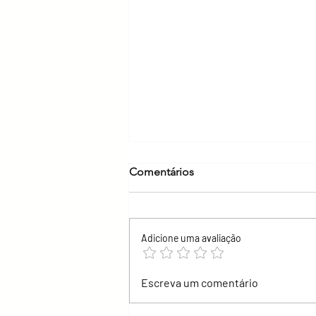
Comentários
Adicione uma avaliação
Metformina e rim: quando é
Escreva um comentário
preciso se preocupar?