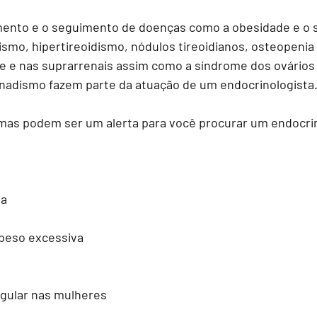
amento e o seguimento de doenças como a obesidade e o 
ismo, hipertireoidismo, nódulos tireoidianos, osteopenia
se e nas suprarrenais assim como a síndrome dos ovários p
adismo fazem parte da atuação de um endocrinologista.
omas podem ser um alerta para você procurar um endocrin
ga
peso excessiva 
regular nas mulheres