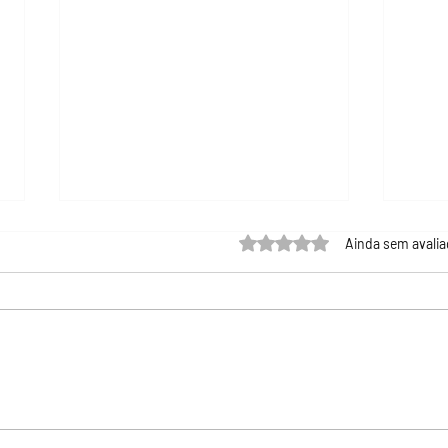
Avaliado com 0 de 5 estrel
Ainda sem avali
A tireoide pode dar dor no
Diabe
pescoço?
demê