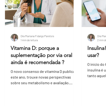
Dra Mariana Fidalgo Paretsis
Dra Mar
1 min de leitura
2 min d
Vitamina D: porque a
Insulin
suplementação por via oral
usar?
ainda é recomendada ?
O início d
insulina é 
O novo consenso de vitamina D publicado
tanto aque
este ano, trouxe novas perspectivas
diabetes a
sobre seu metabolismo e avaliação.
Dentre elas, foi discutido...