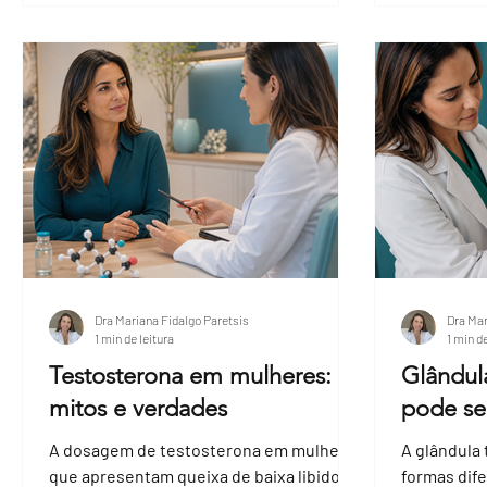
Dra Mariana Fidalgo Paretsis
Dra Mar
1 min de leitura
1 min de
Testosterona em mulheres:
Glândul
mitos e verdades
pode se
A dosagem de testosterona em mulheres
A glândula 
que apresentam queixa de baixa libido
formas dif