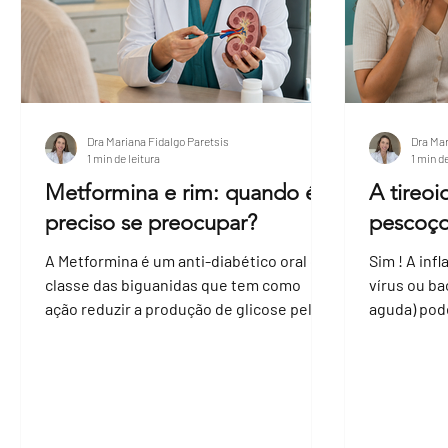
Dra Mariana Fidalgo Paretsis
Dra Mar
1 min de leitura
1 min de
Metformina e rim: quando é
A tireo
preciso se preocupar?
pescoç
A Metformina é um anti-diabético oral da
Sim ! A inf
classe das biguanidas que tem como
vírus ou ba
ação reduzir a produção de glicose pelo
aguda) pode
fígado, melhorar a...
tireoidite...