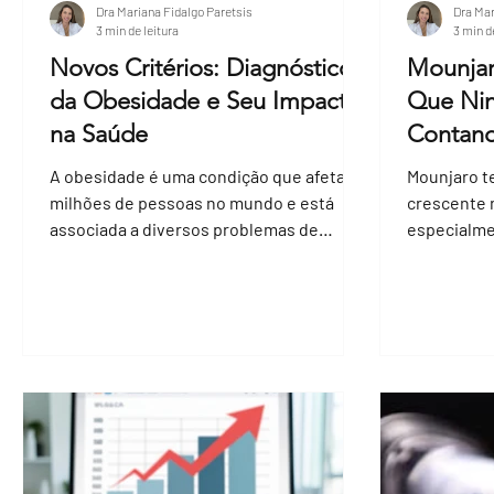
Dra Mariana Fidalgo Paretsis
Dra Mar
3 min de leitura
3 min d
Novos Critérios: Diagnósticos
Mounja
da Obesidade e Seu Impacto
Que Nin
na Saúde
Contand
Tratame
A obesidade é uma condição que afeta
Mounjaro t
milhões de pessoas no mundo e está
crescente 
associada a diversos problemas de
especialme
saúde, como diabetes, doenças
buscam alte
cardiovasculares e até certos tipos de
peso e da d
câncer. Recentemente, especialistas
popularida
revisaram os critérios para diagnosticar a
importante
obesidade, buscando uma avaliação mais
ainda não 
precisa e individualizada. Mas o que
Neste text
esses novos critérios significam para
provavelme
pacientes e profissionais da saúde? Este
Mounjaro, 
texto explica as mudanças e suas
essenciais
implicações práticas. . Por que os cri
opção. Syr