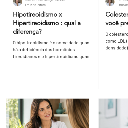
1 min de leitura
1 min de
Hipotireoidismo x
Coleste
Hipertireoidismo : qual a
você pr
diferença?
O colester
como LDL (
O hipotireoidismo é o nome dado quando
densidade)
há a deficiência dos hormônios
colesterol
tireoidianos e o hipertireoidismo quando
há o aumento destes...