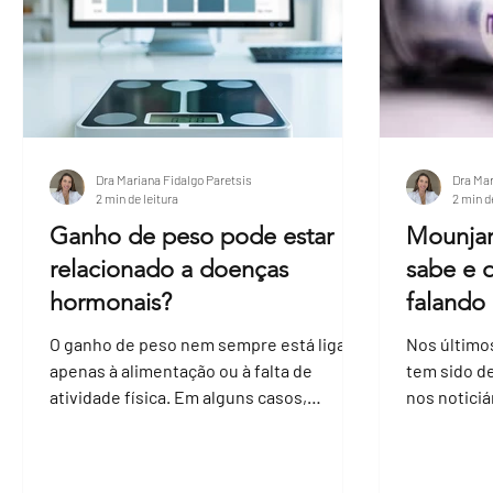
on white ta
Dra Mariana Fidalgo Paretsis
Dra Mar
2 min de leitura
2 min d
Ganho de peso pode estar
Mounjar
relacionado a doenças
sabe e 
hormonais?
falando
O ganho de peso nem sempre está ligado
Nos último
apenas à alimentação ou à falta de
tem sido d
atividade física. Em alguns casos,
nos noticiá
alterações hormonais podem influenciar
Com previs
diretamente o metabolismo e favorecer
junho de 2
o aumento de peso, mesmo quando a
gerado gra