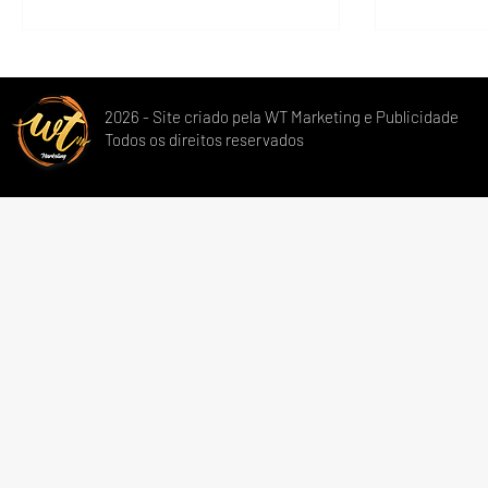
pessoa mantém hábitos saudáveis. Entre
especialme
as causas hormonais mais conhecidas
Diabetes Mel
está o hipotireoidismo, um distúrbio da
Embora a m
tireoide no qual o organismo passa a
voltada pa
funcionar de forma mais lenta. Isso pode
na perda d
2026 - Site criado pela WT Marketing e Publicidade
levar a um gasto energético menor,
Todos os direitos reservados
benefícios 
retenção de líquidos e dificulda
glicose, qu
impactant