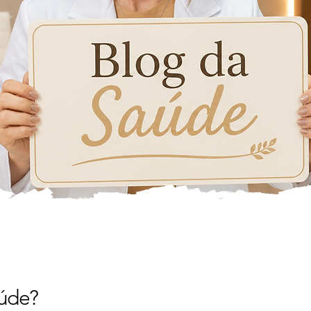
aúde?