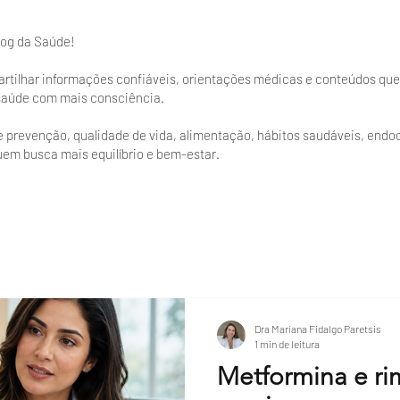
log da Saúde!
partilhar informações confiáveis, orientações médicas e conteúdos q
 saúde com mais consciência.
 prevenção, qualidade de vida, alimentação, hábitos saudáveis, endoc
uem busca mais equilíbrio e bem-estar.
Dra Mariana Fidalgo Paretsis
1 min de leitura
Metformina e ri