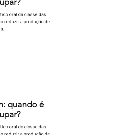
cupar?
ico oral da classe das
o reduzir a produção de
a...
m: quando é
cupar?
ico oral da classe das
o reduzir a produção de