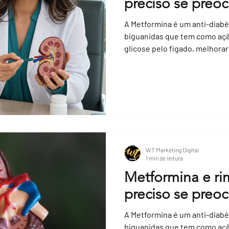
preciso se preo
A Metformina é um anti-diabét
biguanidas que tem como açã
glicose pelo fígado, melhorar 
WT Marketing Digital
1 min de leitura
Metformina e ri
preciso se preo
A Metformina é um anti-diabét
biguanidas que tem como açã