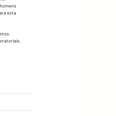
m homens
ara esta 
ntos 
atoriais. 