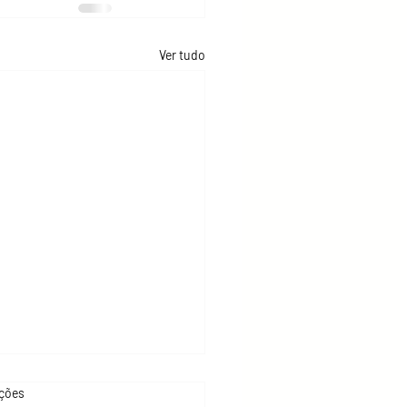
Ver tudo
as.
ações