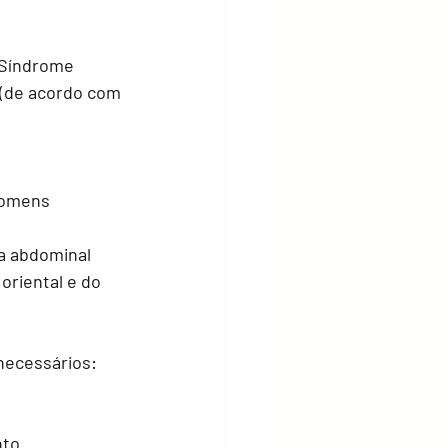
 Síndrome 
 (de acordo com 
homens 
a abdominal 
oriental e do 
necessários: 
nto