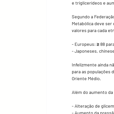
e triglicerídeos e au
Segundo a Federação 
Metabólica deve ser
valores para cada etn
- Europeus: ≥ 88 par
- Japoneses, chinese
Infelizmente ainda n
para as populações da
Oriente Médio. 
Além do aumento da c
- Alteração de glice
- Aumento da pressã