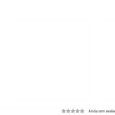
Avaliado com 0 de 5 estrel
Ainda sem avali