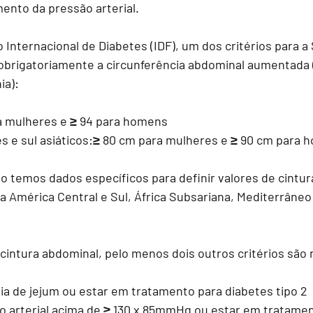
mento da pressão arterial. 
Internacional de Diabetes (IDF), um dos critérios para a
 obrigatoriamente a circunferência abdominal aumentada
ia):
a mulheres e ≥ 94 para homens  
s e sul asiáticos:≥ 80 cm para mulheres e ≥ 90 cm para 
ão temos dados específicos para definir valores de cintur
 América Central e Sul, África Subsariana, Mediterrâneo 
intura abdominal, pelo menos dois outros critérios são 
mia de jejum ou estar em tratamento para diabetes tipo 2
o arterial acima de ≥ 130 x 85mmHg ou estar em tratame